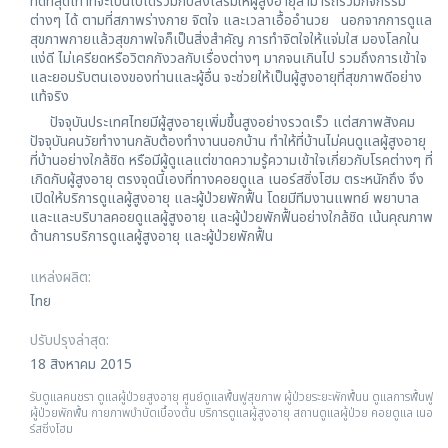
ที่ดีที่สุดเท่าที่จะเป็นไปได้ร่วมกับส่งเสริมให้ผู้สูงอายุสามารถร่วมกิจกรรม
ต่างๆ ได้ ตามที่สภาพร่างกาย จิตใจ และเวลาเอื้ออำนวย นอกจากการดูแล
สุขภาพกายแล้วสุขภาพใจก็เป็นสิ่งสำคัญ การทำจิตใจให้แจ่มใส มองโลกใน
แง่ดี ไม่เครียดหรือวิตกกังวลกับเรื่องต่างๆ มากจนเกินไป รวมถึงการเข้าใจ
และยอมรับตนเองของท่านและผู้อื่น จะช่วยให้เป็นผู้สูงอายุที่สุขภาพดีอย่าง
แท้จริง
ปัจจุบันประเทศไทยมีผู้สูงอายุเพิ่มขึ้นสูงอย่างรวดเร็ว แต่สภาพสังคม
ปัจจุบันคนวัยทำงานกลับต้องทำงานนอกบ้าน ทำให้ที่บ้านไม่คนดูแลผู้สูงอายุ
ที่บ้านอย่างใกล้ชิด หรือมีผู้ดูแลแต่ขาดความรู้ความเข้าใจเกี่ยวกับโรคต่างๆ ที่
เกิดกับผู้สูงอายุ ตรงจุดนี้เองที่ทางคอยดูแล เนอร์สซิ่งโฮม ตระหนักถึง จึง
เปิดให้บริการดูแลผู้สูงอายุ และผู้ป่วยพักฟื้น โดยมีทีมงานแพทย์ พยาบาล
และและบริบาลคอยดูแลผู้สูงอายุ และผู้ป่วยพักฟื้นอย่างใกล้ชิด เน้นคุณภาพ
ด้านการบริการดูแลผู้สูงอายุ และผู้ป่วยพักฟื้น
แหล่งผลิต:
ไทย
ปรับปรุงล่าสุด:
18 สิงหาคม 2015
รับดูแลคนชรา ดูแลผู้ป่วยสูงอายุ ศูนย์ดูแลฟื้นฟูสุขภาพ ผู้ป่วยระยะพักฟื้นน ดูแลการฟื้นฟู
ผู้ป่วยพักฟื้น กายภาพบำบัดเบื้องต้น บริการดูแลผู้สูงอายุ สถานดูแลผู้ป่วย คอยดูแล เนอ
ร์สซิ่งโฮม