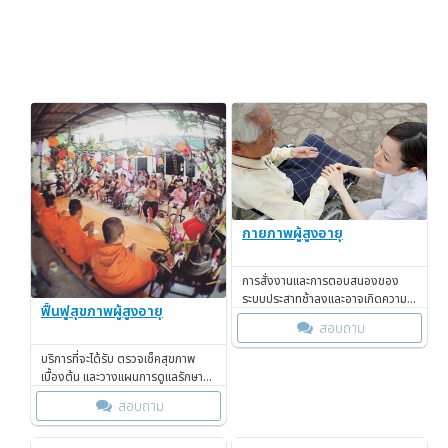
กายภาพผู้สูงอายุ
การสั่งงานและการตอบสนองของ
ระบบประสาทช้าลงและอาจเกิดความ
ฟื้นฟูสุขภาพผู้สูงอายุ
ผิดปกติของการ สั่งงานจากสารสื่อ
สอบถาม
ประสาในสมอง ทำให้เกิดโรคอัลไซเมอร์
บริการที่จะได้รับ ตรวจเช็คสุขภาพ
เบื้องต้น และวางแผนการดูแลรักษา
ฟื้นฟูสุขภาพ
สอบถาม